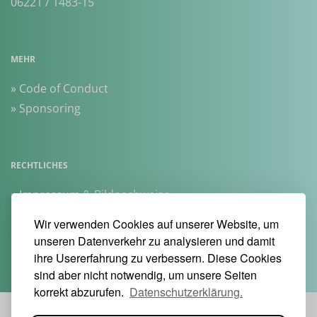
06221 / 1483-15
MEHR
» Code of Conduct
» Sponsoring
RECHTLICHES
» Impressum & Bildnachweise
» Datenschutzerklärung dpunkt.verlag
Wir verwenden Cookies auf unserer Website, um
» Datenschutzerklärung Heise Medien
unseren Datenverkehr zu analysieren und damit
» AGB Veranstaltungen
ihre Usererfahrung zu verbessern. Diese Cookies
sind aber nicht notwendig, um unsere Seiten
korrekt abzurufen.
Datenschutzerklärung.